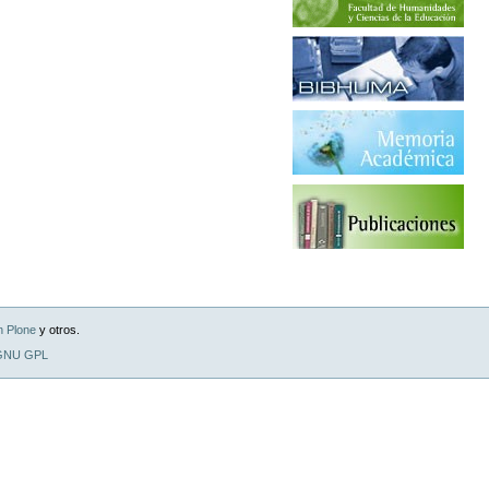
n Plone
y otros.
 GNU GPL