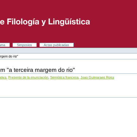
rama
Simposios
Actas publicadas
rgem do rio"
m "a terceira margem do rio"
ativa
,
Presente de la enunciación
,
Semiótica francesa
,
Joao Guimaraes Rosa