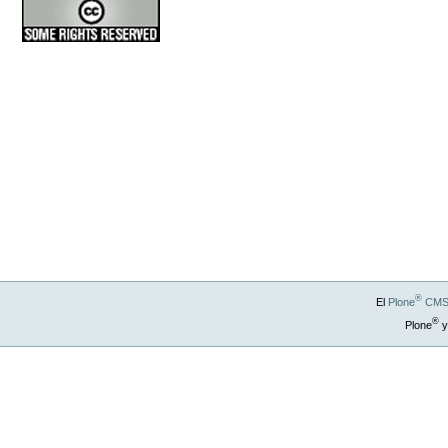
®
El
Plone
CMS 
®
Plone
y