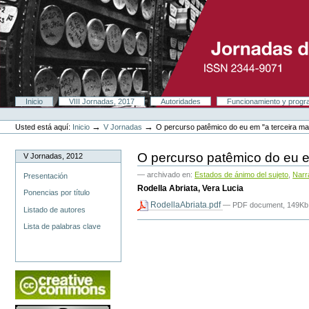
Cambiar
a
contenido.
|
Saltar
a
navegación
Secciones
Inicio
VIII Jornadas, 2017
Autoridades
Funcionamiento y prog
Herramientas
Personales
→
→
Usted está aquí:
Inicio
V Jornadas
O percurso patêmico do eu em "a terceira ma
O percurso patêmico do eu e
V Jornadas, 2012
— archivado en:
Estados de ánimo del sujeto
,
Narr
Presentación
Rodella Abriata, Vera Lucia
Ponencias por título
RodellaAbriata.pdf
— PDF document, 149Kb
Listado de autores
Acciones
Lista de palabras clave
de
Documento