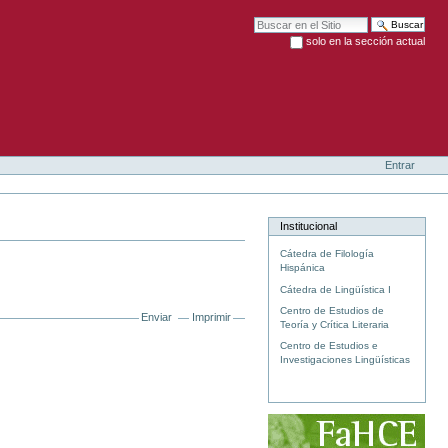
Buscar
solo en la sección actual
Búsqueda Avanzada…
Entrar
Institucional
Cátedra de Filología
Hispánica
Cátedra de Lingüística I
Centro de Estudios de
Enviar
Imprimir
Teoría y Crítica Literaria
Centro de Estudios e
Investigaciones Lingüísticas