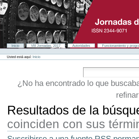
Cambiar
a
contenido.
|
Saltar
a
navegación
Secciones
Inicio
VIII Jornadas, 2017
Autoridades
Funcionamiento y prog
Herramientas
Personales
Usted está aquí:
Inicio
¿No ha encontrado lo que buscab
refina
Resultados de la búsqu
coinciden con sus térm
Suscribirse a una fuente RSS perman