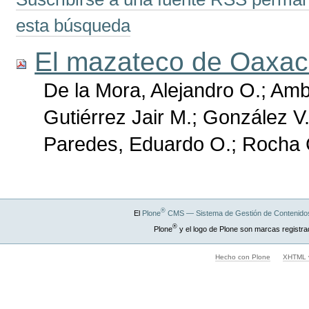
esta búsqueda
El mazateco de Oaxa
De la Mora, Alejandro O.; Amb
Gutiérrez Jair M.; González V.
Paredes, Eduardo O.; Rocha C
®
El
Plone
CMS — Sistema de Gestión de Contenidos
®
Plone
y el logo de Plone son marcas registra
Hecho con Plone
XHTML v