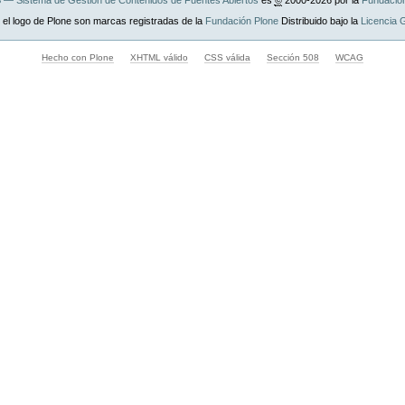
— Sistema de Gestión de Contenidos de Fuentes Abiertos
es
©
2000-2026 por la
Fundació
 el logo de Plone son marcas registradas de la
Fundación Plone
Distribuido bajo la
Licencia
Hecho con Plone
XHTML válido
CSS válida
Sección 508
WCAG