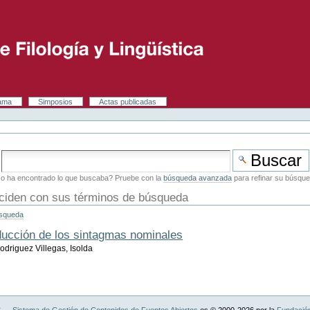
rama
Simposios
Actas publicadas
o ha encontrado lo que buscaba? Pruebe con la
búsqueda avanzada
para refinar su búsque
ciden con sus términos de búsqueda
úsqueda
raducción de los sintagmas nominales
Rodriguez Villegas, Isolda