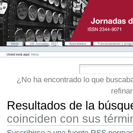
Cambiar
a
contenido.
|
Saltar
a
navegación
Secciones
Inicio
VIII Jornadas, 2017
Autoridades
Funcionamiento y prog
Herramientas
Personales
Usted está aquí:
Inicio
¿No ha encontrado lo que buscab
refina
Resultados de la búsqu
coinciden con sus térm
Suscribirse a una fuente RSS perman