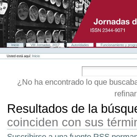
Cambiar
a
contenido.
|
Saltar
a
navegación
Secciones
Inicio
VIII Jornadas, 2017
Autoridades
Funcionamiento y prog
Herramientas
Personales
Usted está aquí:
Inicio
¿No ha encontrado lo que buscab
refina
Resultados de la búsqu
coinciden con sus térm
Suscribirse a una fuente RSS perman