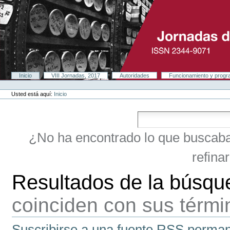
Cambiar
a
contenido.
|
Saltar
a
navegación
Secciones
Inicio
VIII Jornadas, 2017
Autoridades
Funcionamiento y prog
Herramientas
Personales
Usted está aquí:
Inicio
¿No ha encontrado lo que buscab
refina
Resultados de la búsqu
coinciden con sus térm
Suscribirse a una fuente RSS perman