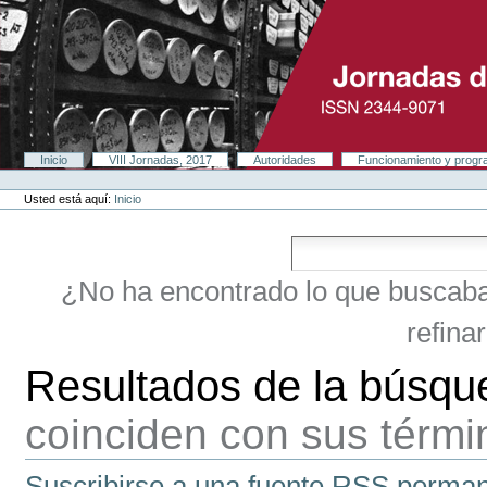
Cambiar
a
contenido.
|
Saltar
a
navegación
Secciones
Inicio
VIII Jornadas, 2017
Autoridades
Funcionamiento y prog
Herramientas
Personales
Usted está aquí:
Inicio
¿No ha encontrado lo que buscab
refina
Resultados de la búsqu
coinciden con sus térm
Suscribirse a una fuente RSS perman