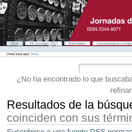
Cambiar
a
contenido.
|
Saltar
a
navegación
Secciones
Inicio
VIII Jornadas, 2017
Autoridades
Funcionamiento y prog
Herramientas
Personales
Usted está aquí:
Inicio
¿No ha encontrado lo que buscab
refina
Resultados de la búsqu
coinciden con sus térm
Suscribirse a una fuente RSS perman