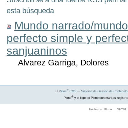
esta búsqueda
Mundo narrado/mundo 
perfecto simple y perfe
sanjuaninos
Alvarez Garriga, Dolores
®
El
Plone
CMS — Sistema de Gestión de Contenidos
®
Plone
y el logo de Plone son marcas registra
Hecho con Plone
XHTML v