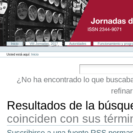
Cambiar
a
contenido.
|
Saltar
a
navegación
Secciones
Inicio
VIII Jornadas, 2017
Autoridades
Funcionamiento y prog
Herramientas
Personales
Usted está aquí:
Inicio
¿No ha encontrado lo que buscab
refina
Resultados de la búsqu
coinciden con sus térm
Suscribirse a una fuente RSS perman