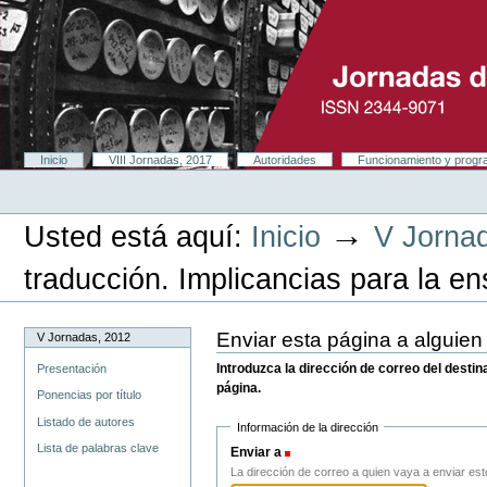
Cambiar
a
contenido.
|
Saltar
a
navegación
Secciones
Inicio
VIII Jornadas, 2017
Autoridades
Funcionamiento y prog
Herramientas
Personales
→
Usted está aquí:
Inicio
V Jorna
traducción. Implicancias para la en
Enviar esta página a alguien
V Jornadas, 2012
Introduzca la dirección de correo del desti
Presentación
página.
Ponencias por título
Listado de autores
Información de la dirección
Lista de palabras clave
Enviar a
(Obligatorio)
La dirección de correo a quien vaya a enviar est