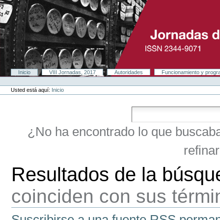
Cambiar
a
contenido.
|
Saltar
a
navegación
Secciones
Inicio
VIII Jornadas, 2017
Autoridades
Funcionamiento y prog
Herramientas
Personales
Usted está aquí:
Inicio
¿No ha encontrado lo que buscab
refina
Resultados de la búsqu
coinciden con sus térm
Suscribirse a una fuente RSS perman